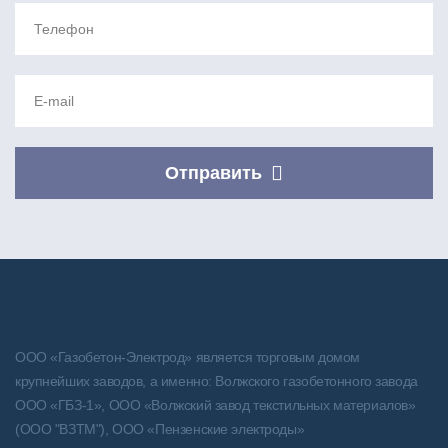
Телефон
E-mail
Отправить
ООО «Газобетон-Электрод» является торговым домом
крупнейших заводов, а именно: Волжского газобетонного завода
ООО «ГБЗ-1», ООО «Волжский завод текстильных материалов»
(ООО "ВЗТМ"), ООО «Пензенские электроды»